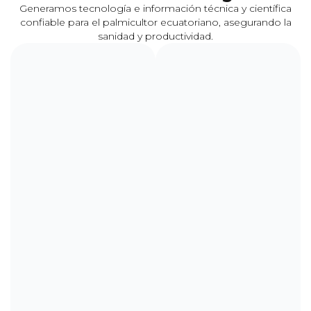
Generamos tecnología e información técnica y científica
confiable para el palmicultor ecuatoriano, asegurando la
sanidad y productividad.
Análisis
Microbiológico
Determina
la
salud
microbiana
del
suelo.
Permite
conocer
la
calidad
y
cantidad
de
microorganismos
benéficos
presentes