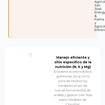
Agríco
San
José,
Energ
&
Palma
y
Agríco
Entreri
Manejo eficiente y
sitio específico de la
nutrición (N, K y Mg)
En palma aceitera (Elaeis
guineensis Jacq.) en la
zona de Monterrey,
mediante el uso de
nuevas herramientas de
análisis y gestión (Ver Tesis
sobre Medidor de
Clorofila).