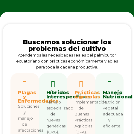
Buscamos solucionar los
problemas del cultivo
Atendemos las necesidades reales del palmicultor
ecuatoriano con prácticas económicamente viables
para toda la cadena productiva.
Plagas
Híbridos
Prácticas
Manejo
y
Interespecíficos
Agrícolas
Nutricional
Enfermedades
Manejo
Implementación
Nutrición
Soluciones
especializado
de
vegetal
y
de
Buenas
adecuada
manejo
nuevas
Prácticas
y
de
genéticas
Agrícolas
eficiente.
afectaciones
(OxG).
(BPA).